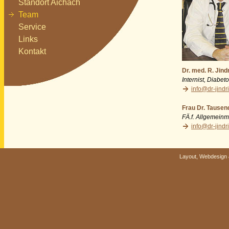
Standort Aichach
Team
Service
Links
Kontakt
Dr. med. R. Jind
Internist, Diabe
info@dr-jindr
Frau Dr. Tausen
FÄ.f. Allgemeinm
info@dr-jindr
Layout, Webdesign